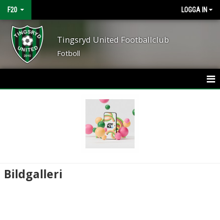
F20
LOGGA IN
Tingsryd United Footballclub
Fotboll
HEM
NYHETER
KALENDER
MATCHER
Bildgalleri
TRUPPEN
BILDGALLERI