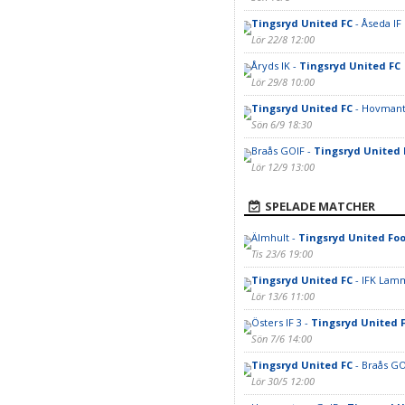
Tingsryd United FC
- Åseda IF
Lör 22/8 12:00
Åryds IK -
Tingsryd United FC
Lör 29/8 10:00
Tingsryd United FC
- Hovmant
Sön 6/9 18:30
Braås GOIF -
Tingsryd United 
Lör 12/9 13:00
SPELADE MATCHER
Älmhult -
Tingsryd United Foo
Tis 23/6 19:00
Tingsryd United FC
- IFK Lam
Lör 13/6 11:00
Östers IF 3 -
Tingsryd United 
Sön 7/6 14:00
Tingsryd United FC
- Braås GO
Lör 30/5 12:00