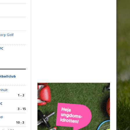
orp GoIF
FC
tballclub
mhult
1 - 2
FC
3 - 15
IF
10 - 3