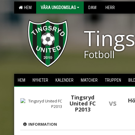
HEM
VÅRA UNGDOMSLAG
DAM
HERR
Tings
Fotboll
HEM
NYHETER
KALENDER
MATCHER
TRUPPEN
BIL
Tingsryd
Hö
vs
United FC
P2013
INFORMATION