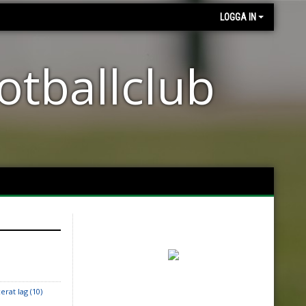
LOGGA IN
otballclub
erat lag (10)