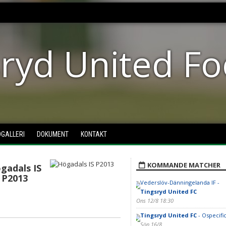
ryd United Fo
DGALLERI
DOKUMENT
KONTAKT
KOMMANDE MATCHER
gadals IS
P2013
Vederslöv-Dänningelanda IF -
Tingsryd United FC
Ons 12/8 18:30
Tingsryd United FC
- Ospecific
Sön 16/8