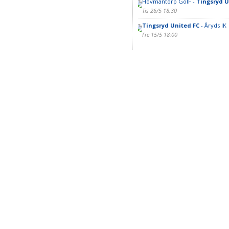
Hovmantorp GoIF -
Tingsryd U
Tis 26/5 18:30
Tingsryd United FC
- Åryds IK
Fre 15/5 18:00