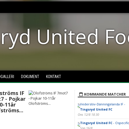
ryd United Fo
DGALLERI
DOKUMENT
KONTAKT
ströms IF
KOMMANDE MATCHER
7 - Pojkar
0-11år
Vederslöv-Dänningelanda IF -
ströms...
Tingsryd United FC
Ons 12/8 18:30
Tingsryd United FC
- Ospecific
Sön 16/8