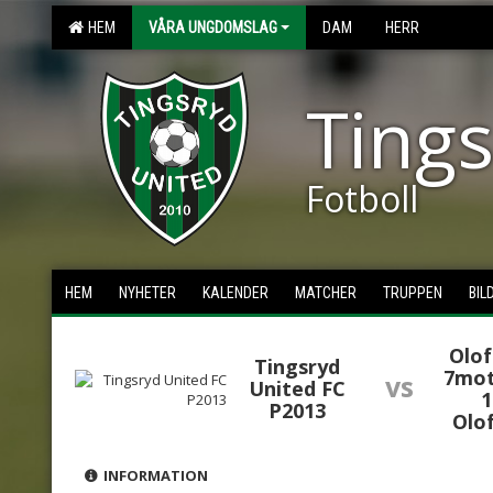
HEM
VÅRA UNGDOMSLAG
DAM
HERR
Tings
Fotboll
HEM
NYHETER
KALENDER
MATCHER
TRUPPEN
BIL
Olof
Tingsryd
7mot
vs
United FC
1
P2013
Olof
INFORMATION