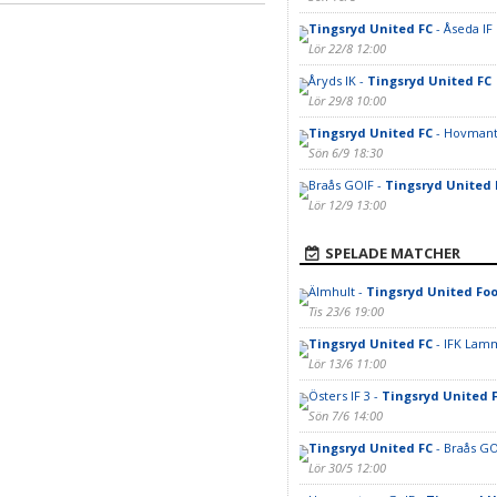
Tingsryd United FC
- Åseda IF
Lör 22/8 12:00
Åryds IK -
Tingsryd United FC
Lör 29/8 10:00
Tingsryd United FC
- Hovmant
Sön 6/9 18:30
Braås GOIF -
Tingsryd United 
Lör 12/9 13:00
SPELADE MATCHER
Älmhult -
Tingsryd United Foo
Tis 23/6 19:00
Tingsryd United FC
- IFK Lam
Lör 13/6 11:00
Östers IF 3 -
Tingsryd United 
Sön 7/6 14:00
Tingsryd United FC
- Braås GO
Lör 30/5 12:00