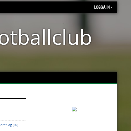
LOGGA IN
otballclub
erat lag (10)