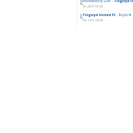
Hovmantorp GoIF -
Tingsryd U
Tis 26/5 18:30
Tingsryd United FC
- Åryds IK
Fre 15/5 18:00