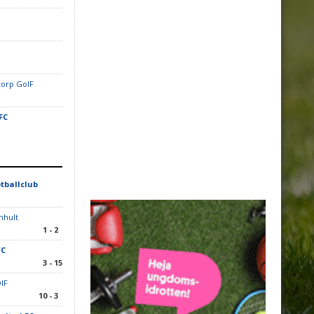
orp GoIF
FC
tballclub
mhult
1 - 2
FC
3 - 15
IF
10 - 3