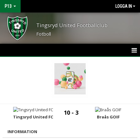
P13
LOGGA IN
Tingsryd United Footballclub
Fotboll
HEM
NYHETER
KALENDER
MATCHER
10 - 3
TRUPPEN
Tingsryd United FC
Braås GOIF
BILDGALLERI
INFORMATION