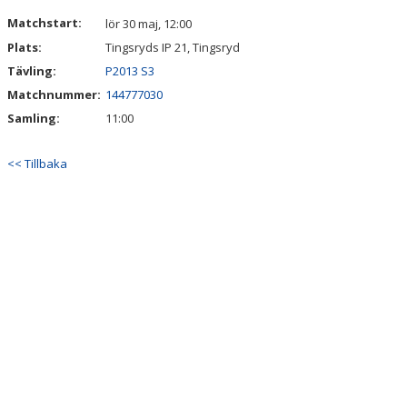
DOKUMENT
Matchstart:
lör 30 maj, 12:00
Plats:
Tingsryds IP 21, Tingsryd
KONTAKT
Tävling:
P2013 S3
Matchnummer:
144777030
Samling:
11:00
<< Tillbaka