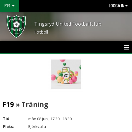
F19
LOGGA IN
Tingsryd United Footballclub
Fotboll
HEM
NYHETER
KALENDER
MATCHER
F19
» Träning
TRUPPEN
Tid:
mån 08 juni, 17:30 - 18:30
BILDGALLERI
Plats:
Björkvalla