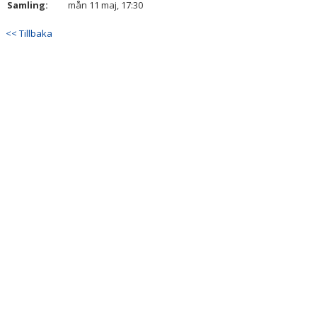
Samling:
mån 11 maj, 17:30
DOKUMENT
<< Tillbaka
KONTAKT