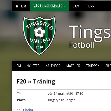
HEM
VÅRA UNGDOMSLAG
DAM
HERR
Tings
Fotboll
HEM
NYHETER
KALENDER
MATCHER
TRUPPEN
BIL
F20
» Träning
Tid:
sön 31 maj, 16:30 - 17:30
Plats:
Tingsryd IP Sarger
<< Tillbaka