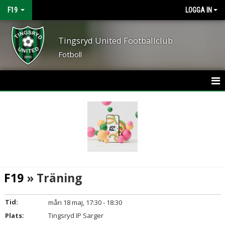
F19
LOGGA IN
Tingsryd United Footballclub
Fotboll
HEM
NYHETER
KALENDER
MATCHER
F19
» Träning
TRUPPEN
Tid:
mån 18 maj, 17:30 - 18:30
BILDGALLERI
Plats:
Tingsryd IP Sarger