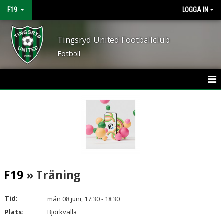
F19
LOGGA IN
Tingsryd United Footballclub
Fotboll
HEM
NYHETER
KALENDER
MATCHER
F19
» Träning
TRUPPEN
Tid:
mån 08 juni, 17:30 - 18:30
BILDGALLERI
Plats:
Björkvalla