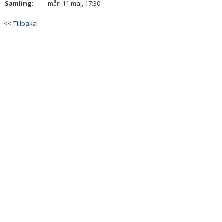
Samling:
mån 11 maj, 17:30
DOKUMENT
<< Tillbaka
KONTAKT