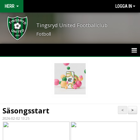
HERR
LOGGA IN
Tingsryd United Footballclub
Fotboll
HEM
NYHETER
KALENDER
MATCHER
Säsongsstart
<
>
TRUPPEN
2026-02-02 13:25
BILDGALLERI