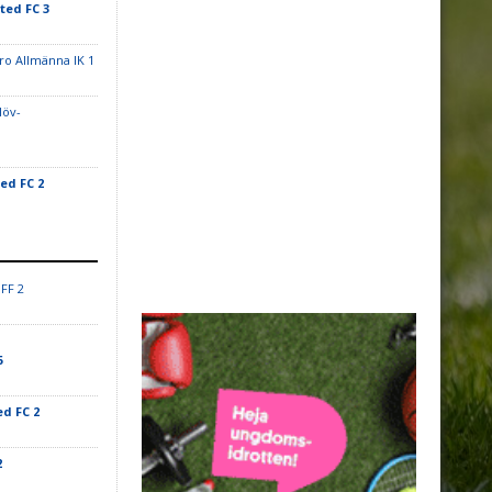
ted FC 3
ro Allmänna IK 1
löv-
ed FC 2
FF 2
5
d FC 2
2