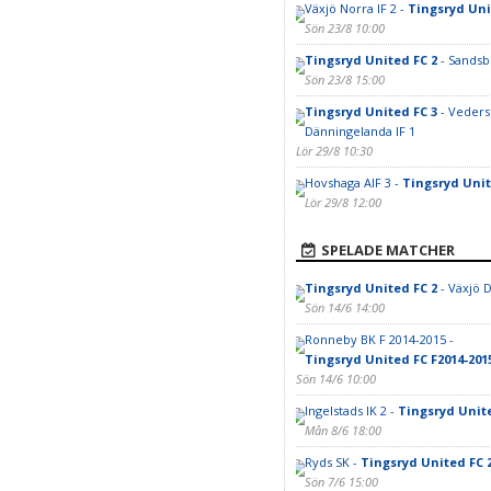
Växjö Norra IF 2 -
Tingsryd Uni
Sön 23/8 10:00
Tingsryd United FC 2
- Sandsb
Sön 23/8 15:00
Tingsryd United FC 3
- Veders
Dänningelanda IF 1
Lör 29/8 10:30
Hovshaga AIF 3 -
Tingsryd Unit
Lör 29/8 12:00
SPELADE MATCHER
Tingsryd United FC 2
- Växjö D
Sön 14/6 14:00
Ronneby BK F 2014-2015 -
Tingsryd United FC F2014-201
Sön 14/6 10:00
Ingelstads IK 2 -
Tingsryd Unite
Mån 8/6 18:00
Ryds SK -
Tingsryd United FC 
Sön 7/6 15:00