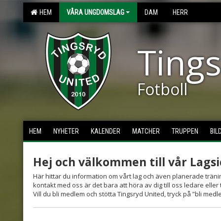
HEM
VÅRA UNGDOMSLAG
DAM
HERR
Tings
Fotboll
HEM
NYHETER
KALENDER
MATCHER
TRUPPEN
BIL
Hej och välkommen till vår Lagsi
Här hittar du information om vårt lag och även planerade träni
kontakt med oss är det bara att höra av dig till oss ledare eller t
Vill du bli medlem och stötta Tingsryd United, tryck på ”bli m