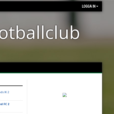
LOGGA IN
otballclub
ads IK 2
d FC 2