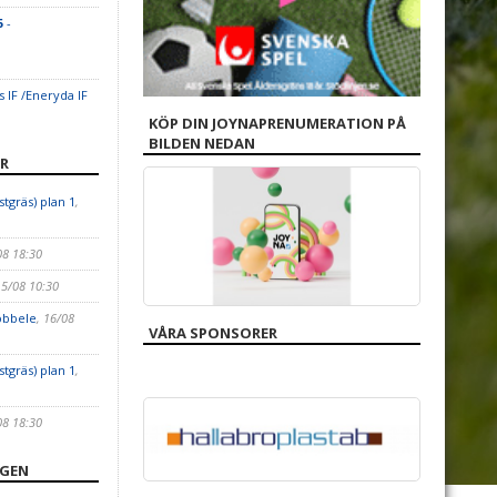
5
-
s IF /Eneryda IF
KÖP DIN JOYNAPRENUMERATION PÅ
BILDEN NEDAN
R
stgräs) plan 1
,
08 18:30
15/08 10:30
öbbele
, 16/08
VÅRA SPONSORER
stgräs) plan 1
,
08 18:30
NGEN