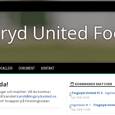
ryd United Fo
DGALLERI
DOKUMENT
KONTAKT
da!
KOMMANDE MATCHER
ngar och matcher. Vill du komma i
Tingsryd United FC 3
- Ingelst
ill kansliet
kansli@tingsrydunited.se
.
Lör 15/8 10:30
edlem” knappen på Föreningssidan.
Ingelstads IK 1 -
Tingsryd Unite
Sön 16/8 11:00