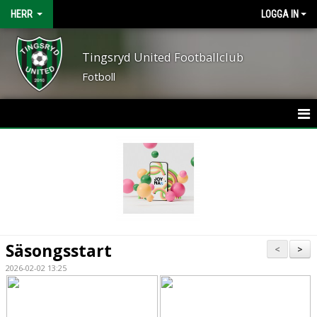
HERR
LOGGA IN
Tingsryd United Footballclub
Fotboll
HEM
NYHETER
KALENDER
MATCHER
Säsongsstart
<
>
TRUPPEN
2026-02-02 13:25
BILDGALLERI