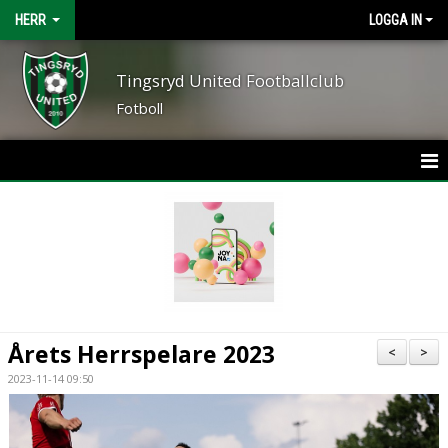
HERR
LOGGA IN
Tingsryd United Footballclub
Fotboll
HEM
NYHETER
KALENDER
MATCHER
Årets Herrspelare 2023
<
>
TRUPPEN
2023-11-14 09:50
BILDGALLERI