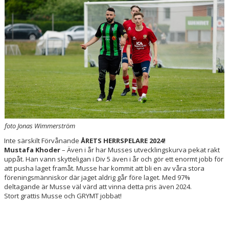
DOKUMENT
KONTAKT
foto Jonas Wimmerström
Inte särskilt Förvånande
ÅRETS HERRSPELARE 2024!
Mustafa Khoder
– Även i år har Musses utvecklingskurva pekat rakt
uppåt. Han vann skytteligan i Div 5 även i år och gör ett enormt jobb för
att pusha laget framåt. Musse har kommit att bli en av våra stora
föreningsmänniskor där jaget aldrig går före laget. Med 97%
deltagande är Musse väl värd att vinna detta pris även 2024.
Stort grattis Musse och GRYMT jobbat!