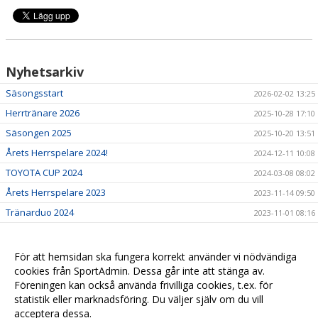
Nyhetsarkiv
Säsongsstart
2026-02-02 13:25
Herrtränare 2026
2025-10-28 17:10
Säsongen 2025
2025-10-20 13:51
Årets Herrspelare 2024!
2024-12-11 10:08
TOYOTA CUP 2024
2024-03-08 08:02
Årets Herrspelare 2023
2023-11-14 09:50
Tränarduo 2024
2023-11-01 08:16
Tingsryd United FC - SSG IF
2023-07-04 11:23
För att hemsidan ska fungera korrekt använder vi nödvändiga
cookies från SportAdmin. Dessa går inte att stänga av.
Föreningen kan också använda frivilliga cookies, t.ex. för
statistik eller marknadsföring. Du väljer själv om du vill
acceptera dessa.