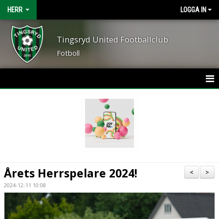
HERR
LOGGA IN
Tingsryd United Footballclub
Fotboll
HEM
NYHETER
KALENDER
MATCHER
Årets Herrspelare 2024!
<
>
TRUPPEN
2024-12-11 10:08
BILDGALLERI