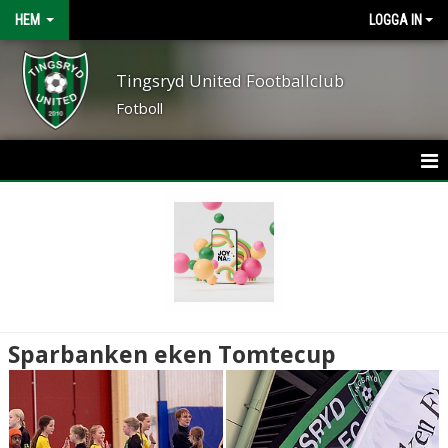
HEM
LOGGA IN
Tingsryd United Footballclub
Fotboll
HEM
NYHETER
OM FÖRENINGEN
KONTAKT
Sparbanken eken Tomtecup
KALENDER
BILDGALLERI