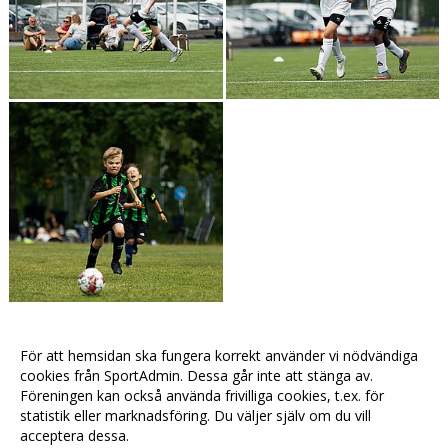
Visa fler bilder >>
Foto: Jonas Wimmerström
För att hemsidan ska fungera korrekt använder vi nödvändiga
Börjes cup anordnas varje år i Maj på Tingsryds IP. Cupen riktar sig till
cookies från SportAdmin. Dessa går inte att stänga av.
flickor och pojkar 7-10år.
Föreningen kan också använda frivilliga cookies, t.ex. för
statistik eller marknadsföring. Du väljer själv om du vill
acceptera dessa.