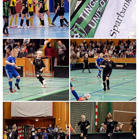
DOKUMENT
VÅRA LAG/TRÄNARE
MATCHER
STYRELSEN
HISTORIK
PROJEKT