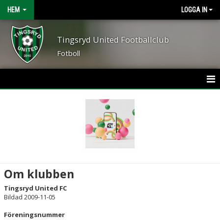
HEM
LOGGA IN
Tingsryd United Footballclub
Fotboll
HEM
NYHETER
OM FÖRENINGEN
KONTAKT
Om klubben
KALENDER
Tingsryd United FC
Bildad 2009-11-05
BILDGALLERI
Föreningsnummer