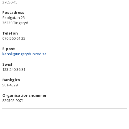
37050-15
DOKUMENT
Postadress
VÅRA LAG/TRÄNARE
Skolgatan 23
36230 Tingsryd
MATCHER
Telefon
070-560 61 25
STYRELSEN
E-post
HISTORIK
kansli@tingsrydunited.se
Swish
PROJEKT
123-240 36 81
Bankgiro
501-4329
Organisationsnummer
829502-9071