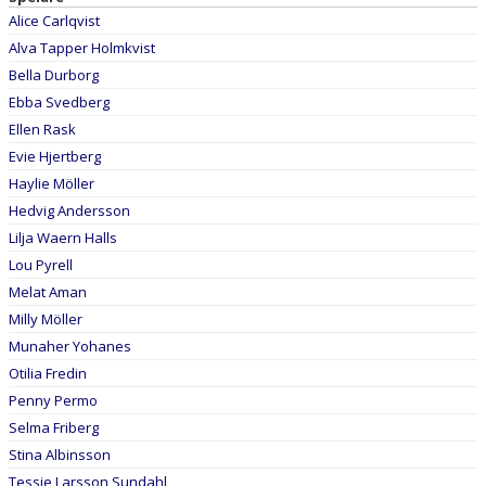
DOKUMENT
Alice Carlqvist
Alva Tapper Holmkvist
KONTAKT
Bella Durborg
Ebba Svedberg
Ellen Rask
Evie Hjertberg
Haylie Möller
Hedvig Andersson
Lilja Waern Halls
Lou Pyrell
Melat Aman
Milly Möller
Munaher Yohanes
Otilia Fredin
Penny Permo
Selma Friberg
Stina Albinsson
Tessie Larsson Sundahl