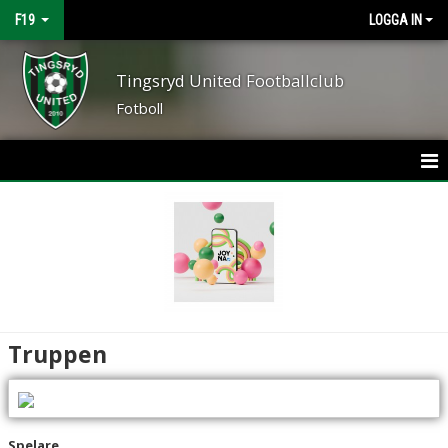
F19
LOGGA IN
Tingsryd United Footballclub
Fotboll
HEM
NYHETER
KALENDER
MATCHER
Truppen
TRUPPEN
BILDGALLERI
Spelare