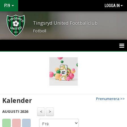
F19
LOGGA IN
Tingsryd United Footballclub
Fotboll
HEM
NYHETER
KALENDER
MATCHER
Kalender
Prenumerera >>
TRUPPEN
AUGUSTI 2026
BILDGALLERI