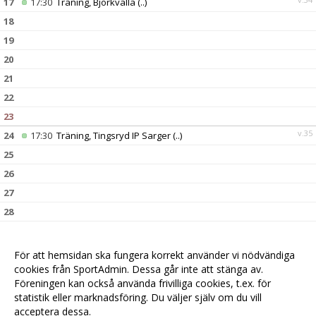
17
17:30
Träning, Björkvalla
(..)
18
19
20
21
22
23
v.35
24
17:30
Träning, Tingsryd IP Sarger
(..)
25
26
27
28
29
30
08:00
Poolspel Ramdala, Ramdalas
(..)
För att hemsidan ska fungera korrekt använder vi nödvändiga
v.36
31
cookies från SportAdmin. Dessa går inte att stänga av.
17:30
Träning, Björkvalla
(..)
Föreningen kan också använda frivilliga cookies, t.ex. för
statistik eller marknadsföring. Du väljer själv om du vill
acceptera dessa.