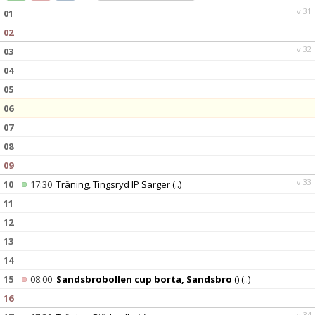
DOKUMENT
v.31
01
02
KONTAKT
v.32
03
04
05
06
07
08
09
v.33
10
17:30
Träning, Tingsryd IP Sarger
(..)
11
12
13
14
15
08:00
Sandsbrobollen cup borta, Sandsbro
()
(..)
16
v.34