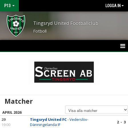
P13
LOGGA IN
Tingsryd United Footballclub
Fotboll
HEM
NYHETER
KALENDER
MATCHER
Matcher
TRUPPEN
APRIL 2026
BILDGALLERI
29
Tingsryd United FC
- Vederslöv-
2 - 3
19:00
Dänningelanda IF