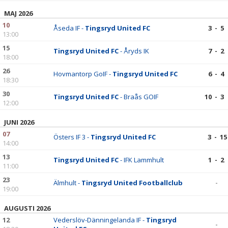
DOKUMENT
MAJ 2026
10
KONTAKT
Åseda IF -
Tingsryd United FC
3 - 5
13:00
15
Tingsryd United FC
- Åryds IK
7 - 2
18:00
26
Hovmantorp GoIF -
Tingsryd United FC
6 - 4
18:30
30
Tingsryd United FC
- Braås GOIF
10 - 3
12:00
JUNI 2026
07
Östers IF 3 -
Tingsryd United FC
3 - 15
14:00
13
Tingsryd United FC
- IFK Lammhult
1 - 2
11:00
23
Älmhult -
Tingsryd United Footballclub
-
19:00
AUGUSTI 2026
12
Vederslöv-Dänningelanda IF -
Tingsryd
-