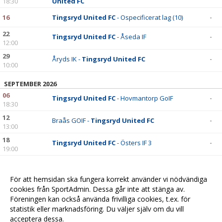
18:30
United FC
16
Tingsryd United FC
- Ospecificerat lag (10)
-
22
Tingsryd United FC
- Åseda IF
-
12:00
29
Åryds IK -
Tingsryd United FC
-
10:00
SEPTEMBER 2026
06
Tingsryd United FC
- Hovmantorp GoIF
-
18:30
12
Braås GOIF -
Tingsryd United FC
-
13:00
18
Tingsryd United FC
- Östers IF 3
-
19:00
26
IFK Lammhult -
Tingsryd United FC
-
16:00
För att hemsidan ska fungera korrekt använder vi nödvändiga
cookies från SportAdmin. Dessa går inte att stänga av.
OKTOBER 2026
Föreningen kan också använda frivilliga cookies, t.ex. för
02
Tingsryd United FC
- Älmhults IF 2
-
statistik eller marknadsföring. Du väljer själv om du vill
19:00
acceptera dessa.