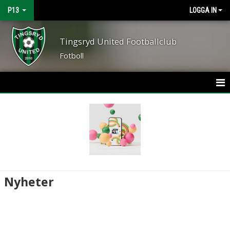
P13
LOGGA IN
Tingsryd United Footballclub
Fotboll
HEM
NYHETER
KALENDER
MATCHER
Nyheter
TRUPPEN
BILDGALLERI