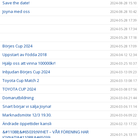
Save the date!
2024-08-28 15:10
Joyna med oss
2024-08-28 10:42
2024-05-28 17:39
2024-05-28 17:34
2024-05-28 17:18
Börjes Cup 2024
2024-05-28 17:09
Uppstart av Födda 2018
2024-04-12 12:34
Hjälp oss att vinna 100000kr!
2024-03-25 10:37
Inbjudan Börjes Cup 2024
2024-03-13 09:23
Toyota Cup Match 2
2024-03-13 08:17
TOYOTA CUP 2024
2024-03-08 07:56
Domarutbildning
2024-03-06 21:44
Snart börjar vi sälja Joyna!
2024-03-06 11:14
Marknadsmöte 12/3 19.30.
2024-03-06 09:22
Ändrade öppettider kansli
2024-02-13 17:32
&#11088;&#65039;NYHET – VÅR FÖRENING HAR
2024-01-26 13:11
JOYNAT!&#11088;&#65039;