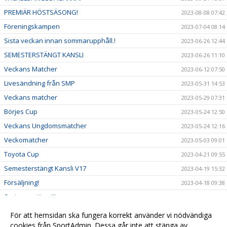
PREMIÄR HÖSTSÄSONG!
2023-08-08 07:42
Föreningskampen
2023-07-04 08:14
Sista veckan innan sommarupphåll.!
2023-06-26 12:44
SEMESTERSTÄNGT KANSLI
2023-06-26 11:10
Veckans Matcher
2023-06-12 07:50
Livesändning från SMP
2023-05-31 14:53
Veckans matcher
2023-05-29 07:31
Börjes Cup
2023-05-24 12:50
Veckans Ungdomsmatcher
2023-05-24 12:16
Veckomatcher
2023-05-03 09:01
Toyota Cup
2023-04-21 09:55
Semesterstängt Kansli V17
2023-04-19 15:32
Försäljning!
2023-04-18 09:38
Seriepremiärer!!!
2023-04-13 20:45
Prova På-träning barn födda 2017
2023-04-12 07:04
För att hemsidan ska fungera korrekt använder vi nödvändiga
Börjes Cup 2023
cookies från SportAdmin. Dessa går inte att stänga av.
2023-04-04 15:47