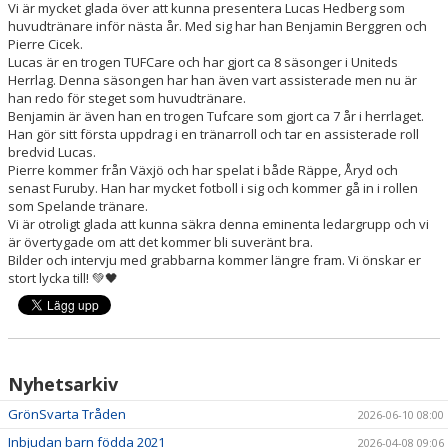
Vi är mycket glada över att kunna presentera Lucas Hedberg som
DOKUMENT
huvudtränare inför nästa år. Med sig har han Benjamin Berggren och
Pierre Cicek.
VÅRA LAG/TRÄNARE
Lucas är en trogen TUFCare och har gjort ca 8 säsonger i Uniteds
Herrlag. Denna säsongen har han även vart assisterade men nu är
MATCHER
han redo för steget som huvudtränare.
Benjamin är även han en trogen Tufcare som gjort ca 7 år i herrlaget.
Han gör sitt första uppdrag i en tränarroll och tar en assisterade roll
STYRELSEN
bredvid Lucas.
Pierre kommer från Växjö och har spelat i både Räppe, Åryd och
HISTORIK
senast Furuby. Han har mycket fotboll i sig och kommer gå in i rollen
som Spelande tränare.
Vi är otroligt glada att kunna säkra denna eminenta ledargrupp och vi
PROJEKT
är övertygade om att det kommer bli suveränt bra.
Bilder och intervju med grabbarna kommer längre fram. Vi önskar er
stort lycka till! 💚🖤
Nyhetsarkiv
GrönSvarta Tråden
2026-06-10 08:00
Inbjudan barn födda 2021
2026-04-08 09:06