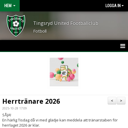
HEM
LOGGA IN
Tingsryd United Footballclub
Fotboll
HEM
NYHETER
OM FÖRENINGEN
KONTAKT
Herrtränare 2026
<
>
KALENDER
2025-10-28 17:09
SÅJA!
BILDGALLERI
En härlig Tisdag då vi med glädje kan meddela att tränarstaben för
herrlaget 2026 är klar.