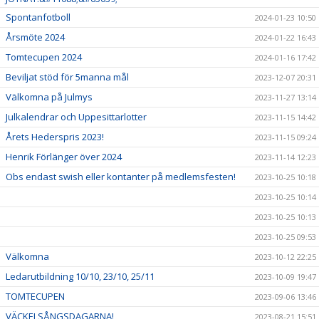
Spontanfotboll
2024-01-23 10:50
Årsmöte 2024
2024-01-22 16:43
Tomtecupen 2024
2024-01-16 17:42
Beviljat stöd för 5manna mål
2023-12-07 20:31
Välkomna på Julmys
2023-11-27 13:14
Julkalendrar och Uppesittarlotter
2023-11-15 14:42
Årets Hederspris 2023!
2023-11-15 09:24
Henrik Förlänger över 2024
2023-11-14 12:23
Obs endast swish eller kontanter på medlemsfesten!
2023-10-25 10:18
2023-10-25 10:14
2023-10-25 10:13
2023-10-25 09:53
Välkomna
2023-10-12 22:25
Ledarutbildning 10/10, 23/10, 25/11
2023-10-09 19:47
TOMTECUPEN
2023-09-06 13:46
VÄCKELSÅNGSDAGARNA!
2023-08-21 15:51