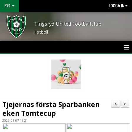
F19
LOGGA IN
Tingsryd United Footballclub
Fotboll
HEM
NYHETER
KALENDER
MATCHER
Tjejernas första Sparbanken
<
>
TRUPPEN
eken Tomtecup
2026-01-07 16:21
BILDGALLERI