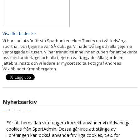
Visa fler bilder >>
Vi har spelat vår första Sparbanken eken Tomtecup i väckelsångs
sporthall och tjejerna var SÅ duktiga. Vi hade två lag och alla tjejerna
var taggade till tusen. Vi har tränat lite inne innan cupen för att bekanta
oss med underlaget och alla tjejerna var taggade. Alla gjorde en
jättebra insats och vi ledare är mycket stolta. Fotograf Andreas
Växjöbladet-Kronobergaren
Nyhetsarkiv
Rödeby AllivsCup
2026-05-17 20:48
Sista träningen innan första bortacupen.
2026-05-11 21:34
För att hemsidan ska fungera korrekt använder vi nödvändiga
Tjejernas första Sparbanken eken Tomtecup
cookies från SportAdmin. Dessa går inte att stänga av.
2026-01-07 16:21
Föreningen kan också använda frivilliga cookies, t.ex. för
F19’s första poolspel
2025-09-21 12:22