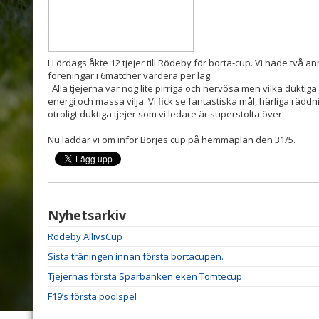
I Lördags åkte 12 tjejer till Rödeby för borta-cup. Vi hade två 
föreningar i 6matcher vardera per lag.
Alla tjejerna var nog lite pirriga och nervösa men vilka duktiga
energi och massa vilja. Vi fick se fantastiska mål, härliga räd
otroligt duktiga tjejer som vi ledare är superstolta över.
Nu laddar vi om inför Börjes cup på hemmaplan den 31/5.
Nyhetsarkiv
Rödeby AllivsCup
Sista träningen innan första bortacupen.
Tjejernas första Sparbanken eken Tomtecup
F19’s första poolspel