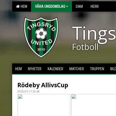
HEM
VÅRA UNGDOMSLAG
DAM
HERR
Tings
Fotboll
HEM
NYHETER
KALENDER
MATCHER
TRUPPEN
BIL
Rödeby AllivsCup
2026-05-17 20:48