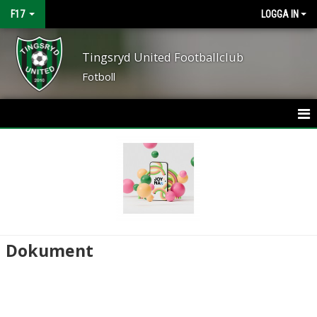
F17
LOGGA IN
Tingsryd United Footballclub
Fotboll
HEM
NYHETER
KALENDER
MATCHER
Dokument
TRUPPEN
BILDGALLERI