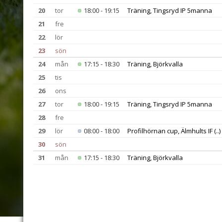
20
tor
18:00 - 19:15
Träning, Tingsryd IP 5manna
21
fre
22
lör
23
sön
24
mån
17:15 - 18:30
Träning, Björkvalla
25
tis
26
ons
27
tor
18:00 - 19:15
Träning, Tingsryd IP 5manna
28
fre
29
lör
08:00 - 18:00
Profilhörnan cup, Älmhults IF
(..)
30
sön
31
mån
17:15 - 18:30
Träning, Björkvalla