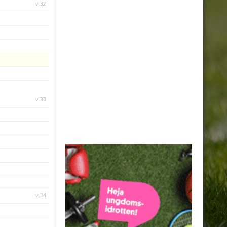
v.32
v.33
v.34