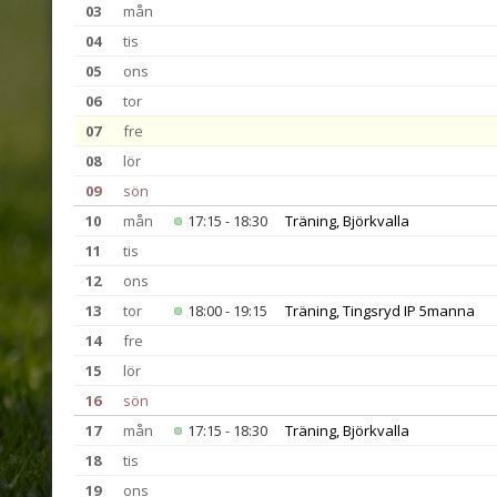
03
mån
04
tis
05
ons
06
tor
07
fre
08
lör
09
sön
10
mån
17:15 - 18:30
Träning, Björkvalla
11
tis
12
ons
13
tor
18:00 - 19:15
Träning, Tingsryd IP 5manna
14
fre
15
lör
16
sön
17
mån
17:15 - 18:30
Träning, Björkvalla
18
tis
19
ons