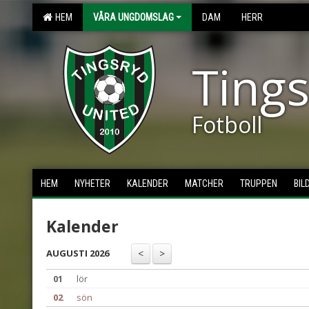
HEM
VÅRA UNGDOMSLAG
DAM
HERR
Tings
Fotboll
HEM
NYHETER
KALENDER
MATCHER
TRUPPEN
BIL
Kalender
AUGUSTI 2026
01
lör
02
sön