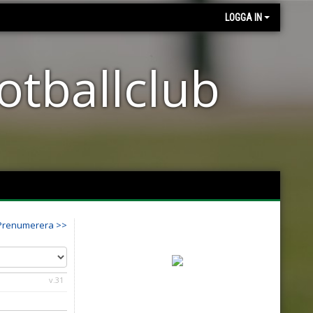
LOGGA IN
otballclub
Prenumerera >>
v.31