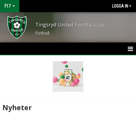
F17
LOGGA IN
Tingsryd United Footballclub
Fotboll
HEM
NYHETER
KALENDER
MATCHER
Nyheter
TRUPPEN
BILDGALLERI